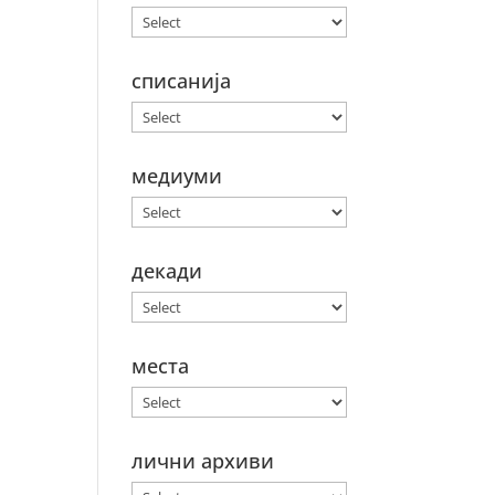
списанија
медиуми
декади
места
лични архиви