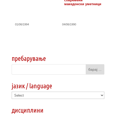
современи
македонски уметници
01/06/1994
04/06/1990
пребарување
јазик / language
дисциплини