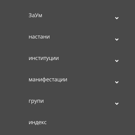
ЗаУм
настани
институции
манифестации
групи
индекс