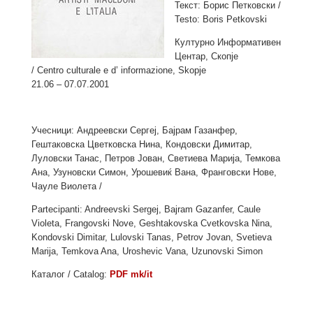
Текст: Борис Петковски /
Testo: Boris Petkovski
Културно Информативен
Центар, Скопје
/ Centro culturale e d’ informazione, Skopje
21.06 – 07.07.2001
Учесници: Андреевски Сергеј, Бајрам Газанфер,
Гештаковска Цветковска Нина, Кондовски Димитар,
Луловски Танас, Петров Јован, Светиева Марија, Темкова
Ана, Узуновски Симон, Урошевиќ Вана, Франговски Нове,
Чауле Виолета /
Partecipanti: Andreevski Sergej, Bajram Gazanfer, Caule
Violeta, Frangovski Nove, Geshtakovska Cvetkovska Nina,
Kondovski Dimitar, Lulovski Tanas, Petrov Jovan, Svetieva
Marija, Temkova Ana, Uroshevic Vana, Uzunovski Simon
Каталог / Catalog:
PDF mk/it