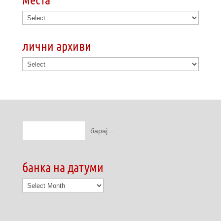
лични архиви
банка на датуми
банка
на
датуми