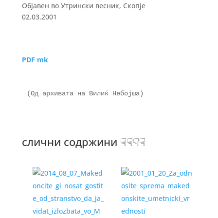
Објавен во Утрински весник, Скопје
02.03.2001
PDF mk
(Од архивата на Вилиќ Небојша)

слични содржини ☟☟☟☟