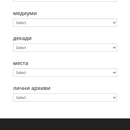
медиуми
декади
места
лични архиви