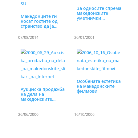
За односите спрема
македонските
Македонците ги
уметнички
носат гостите од
вредности
странство да ја…
07/08/2014
20/01/2001
Особената естетика
на македонските
Аукциска продажба
филмови
на дела на
македонските
сликари на…
26/06/2000
16/10/2006