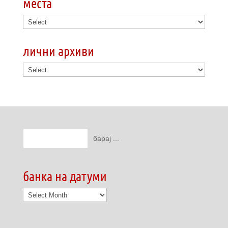
места
лични архиви
банка на датуми
банка
на
датуми