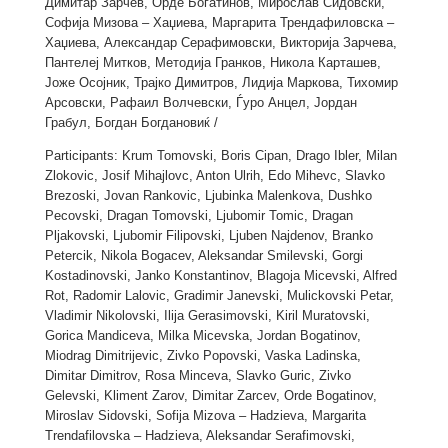
Димитар Зарчев, Орде Богатинов, Мирослав Сидовски,
Софија Мизова – Хаџиева, Маргарита Трендафиловска –
Хаџиева, Александар Серафимовски, Викторија Зарчева,
Пантелеј Митков, Методија Гранков, Никола Карташев,
Јоже Осојник, Трајко Димитров, Лидија Маркова, Тихомир
Арсовски, Рафаил Волчевски, Ѓуро Анцел, Јордан
Грабул, Богдан Богдановиќ /
Participants: Krum Tomovski, Boris Cipan, Drago Ibler, Milan
Zlokovic, Josif Mihajlovc, Anton Ulrih, Edo Mihevc, Slavko
Brezoski, Jovan Rankovic, Ljubinka Malenkova, Dushko
Pecovski, Dragan Tomovski, Ljubomir Tomic, Dragan
Pljakovski, Ljubomir Filipovski, Ljuben Najdenov, Branko
Petercik, Nikola Bogacev, Aleksandar Smilevski, Gorgi
Kostadinovski, Janko Konstantinov, Blagoja Micevski, Alfred
Rot, Radomir Lalovic, Gradimir Janevski, Mulickovski Petar,
Vladimir Nikolovski, Ilija Gerasimovski, Kiril Muratovski,
Gorica Mandiceva, Milka Micevska, Jordan Bogatinov,
Miodrag Dimitrijevic, Zivko Popovski, Vaska Ladinska,
Dimitar Dimitrov, Rosa Minceva, Slavko Guric, Zivko
Gelevski, Kliment Zarov, Dimitar Zarcev, Orde Bogatinov,
Miroslav Sidovski, Sofija Mizova – Hadzieva, Margarita
Trendafilovska – Hadzieva, Aleksandar Serafimovski,