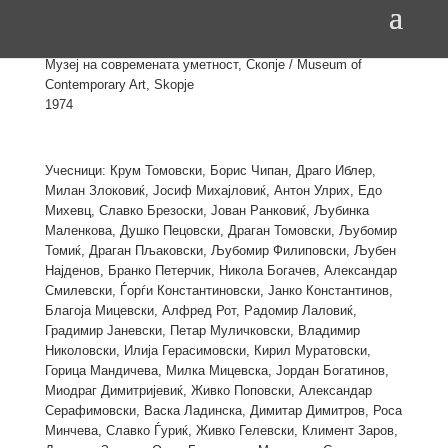
Brezoski, Krum Tomovski, Boris Cipan, Dusko Pecovski,
Zivko Popovski
Музеј на современата уметност, Скопје / Museum of
Contemporary Art, Skopje
1974
Учесници: Крум Томовски, Бориc Чипан, Драго Иблер,
Милан Злоковиќ, Јосиф Михајловиќ, Антон Улрих, Едо
Михевц, Славко Брезоски, Јован Ранковиќ, Љубинка
Маленкова, Душко Пецовски, Драган Томовски, Љубомир
Томиќ, Драган Пљаковски, Љубомир Филиповски, Љубен
Најденов, Бранко Петерчик, Никола Богачев, Александар
Смилевски, Ѓорѓи Константиновски, Јанко Константинов,
Благоја Мицевски, Алфред Рот, Радомир Лаловиќ,
Градимир Јаневски, Петар Муличковски, Владимир
Николовски, Илија Герасимовски, Кирил Муратовски,
Горица Мандичева, Милка Мицевска, Јордан Богатинов,
Миодраг Димитријевиќ, Живко Поповски, Александар
Серафимовски, Васка Ладинска, Димитар Димитров, Роса
Минчева, Славко Ѓуриќ, Живко Гелевски, Климент Заров,