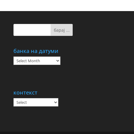
банка на датуми
банка
на
датуми
контекст