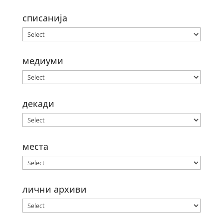
списанија
медиуми
декади
места
лични архиви