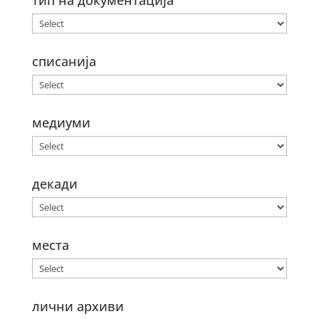
тип на документација
списанија
медиуми
декади
места
лични архиви