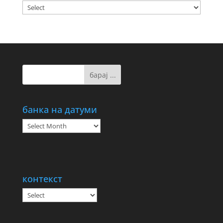
банка на датуми
банка
на
датуми
контекст