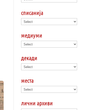
списанија
медиуми
декади
места
лични архиви