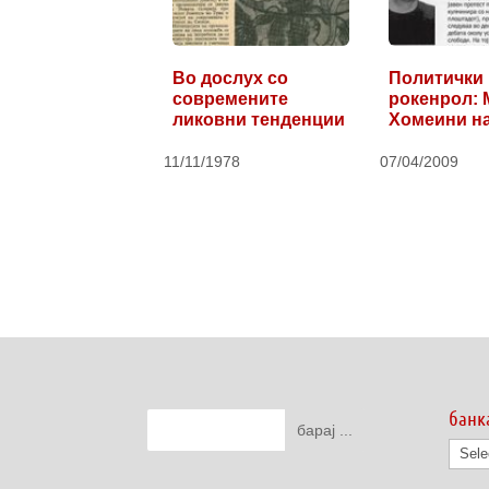
Во дослух со
Политички
современите
рокенрол: 
ликовни тенденции
Хомеини н
скопскиот 
11/11/1978
07/04/2009
банк
банк
на