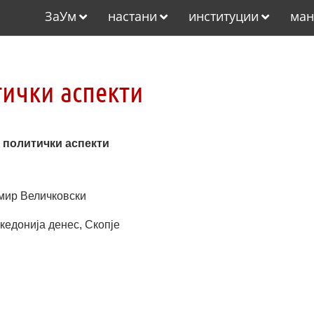
ЗаУм
настани
институции
ман
тички аспекти
е политички аспекти
мир Величковски
кедонија денес, Скопје