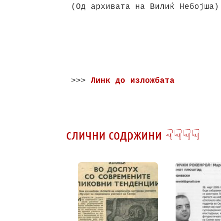
(Од архивата на Вилиќ Небојша)

>>> 
Линк до изложбата
слични содржини ☟☟☟☟