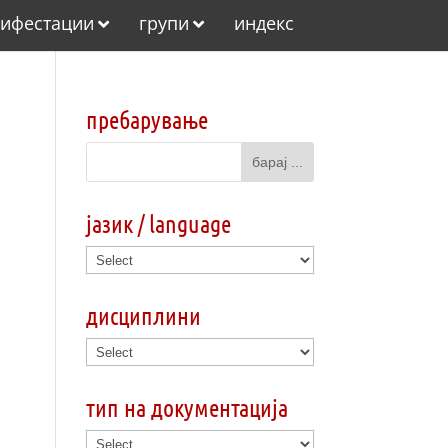
ифестации
групи
индекс
пребарување
јазик / language
дисциплини
тип на документација