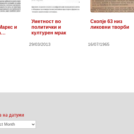
Уметност во
Скопје 63 низ
Маркс и
политички и
ликовни творби
а
културен мрак
плоштад
29/03/2013
16/07/1965
а на датуми
а