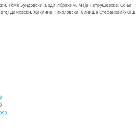
ки, Томе Бундовски, Беди Ибрахим, Маја Петрушевска, Соња
Сергеј Дамовски, Жаклина Николовска, Синиша Стефановиќ-Ка
9