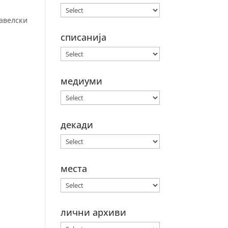
шавелски
списанија
медиуми
декади
места
лични архиви