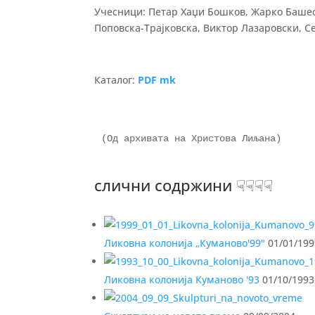
Учесници: Петар Хаџи Бошков, Жарко Башес
Поповска-Трајковска, Виктор Лазаровски, 
Каталог:
PDF mk
(Од архивата на Христова Лиљана)
слични содржини ☟☟☟☟
Ликовна колонија „Куманово'99"
01/01/199
Ликовна колонија Куманово '93
01/10/1993