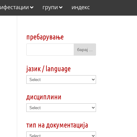
ифестации
групи
индекс
пребарување
јазик / language
дисциплини
тип на документација