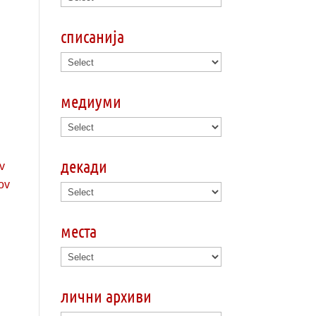
списанија
медиуми
декади
места
лични архиви