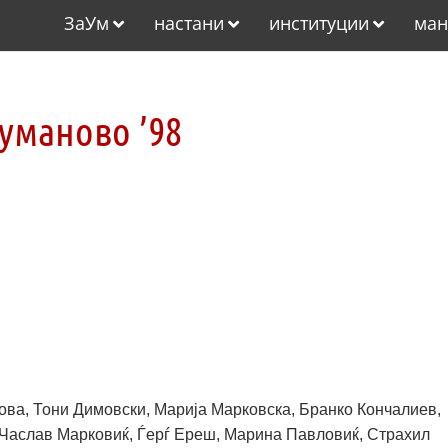
ЗаУм
настани
институции
ман
уманово ’98
ова, Тони Димовски, Марија Марковска, Бранко Кончалиев,
 Часлав Марковиќ, Ѓерѓ Ереш, Марина Павловиќ, Страхил