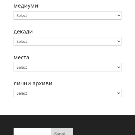
медиуми
декади
места
лични архиви