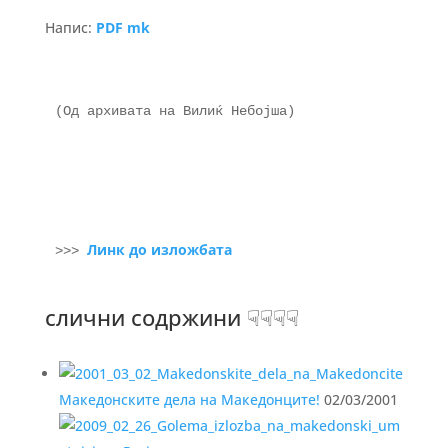
Напис:
PDF mk
(Од архивата на Вилиќ Небојша) 

Линк до изложбата
>>> 
слични содржини ☟☟☟☟
Македонските дела на Македонците!
02/03/2001