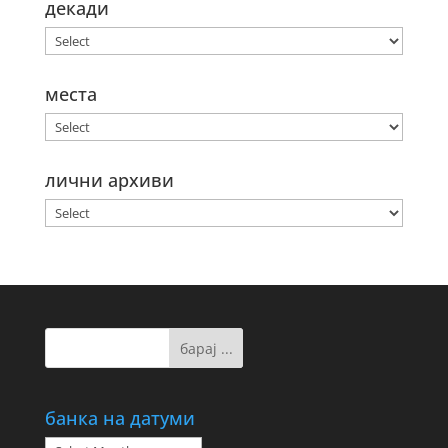
декади
места
лични архиви
банка на датуми
банка