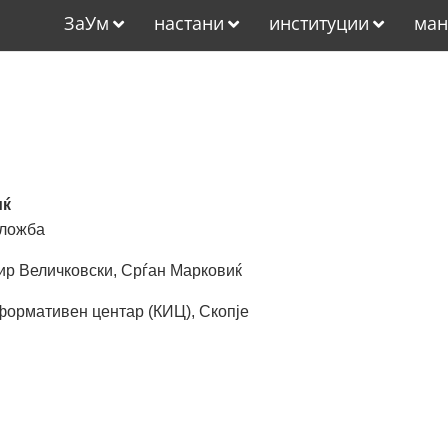
ЗаУм
настани
институции
ман
иќ
зложба
ир Величковски, Срѓан Марковиќ
формативен центар (КИЦ), Скопје