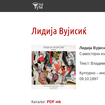
Лидија Вујисиќ
Лидија Вујис
Самостојна и
Текст: Владим
Културно – ин
09.10.1997
Каталог:
PDF mk