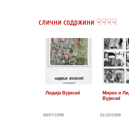
слични содржини ☟☟☟☟
Лидија Вујисиќ
Мирко и Ли
Вујисиќ
08/07/1998
01/10/1998