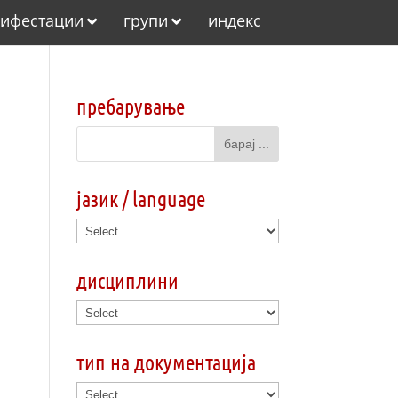
ифестации
групи
индекс
пребарување
јазик / language
дисциплини
тип на документација