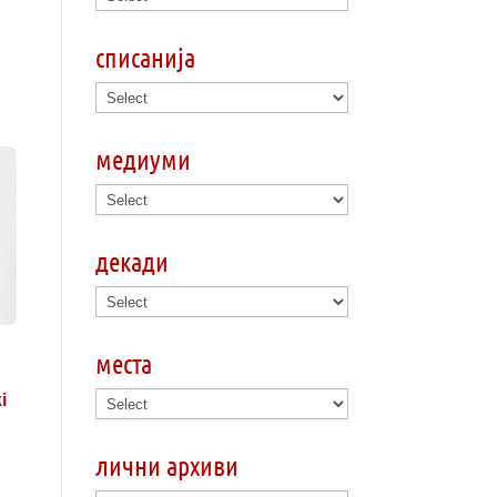
списанија
медиуми
декади
места
i
лични архиви