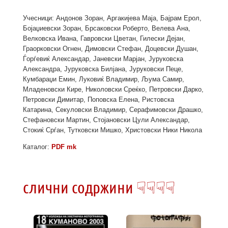
Учесници: Андонов Зоран, Аргакијева Маја, Бајрам Ерол,
Бојаџиевски Зоран, Брсаковски Роберто, Велева Ана,
Велковска Ивана, Гавровски Цветан, Гилески Дејан,
Граорковски Огнен, Димовски Стефан, Доцевски Душан,
Ѓорѓевиќ Александар, Јаневски Марјан, Јуруковска
Александра, Јуруковска Билјана, Јуруковски Пеце,
Кумбараџи Емин, Луковиќ Владимир, Љума Самир,
Младеновски Кире, Николовски Среќко, Петровски Дарко,
Петровски Димитар, Поповска Елена, Ристовска
Катарина, Секуловски Владимир, Серафимовски Драшко,
Стефановски Мартин, Стојановски Цули Александар,
Стокиќ Срѓан, Тутковски Мишко, Христовски Ники Никола
Каталог:
PDF mk
слични содржини ☟☟☟☟