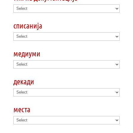
списанија
медиуми
декади
места