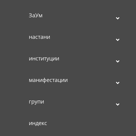
ЗаУм
настани
институции
манифестации
групи
индекс