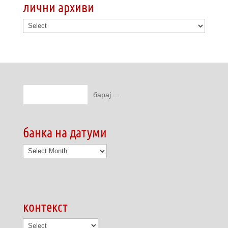
лични архиви
банка на датуми
банка
на
датуми
контекст