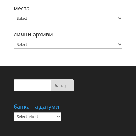
места
лични архиви
банка на датуми
банка
на
датуми