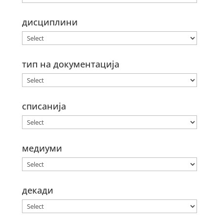
дисциплини
тип на документација
списанија
медиуми
декади