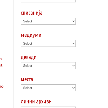
списанија
медиуми
декади
места
то
лични архиви