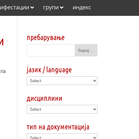
ифестации
групи
индекс
пребарување
и
јазик / language
ата
дисциплини
тип на документација