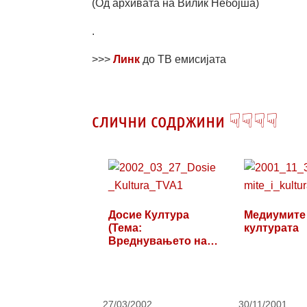
(Од архивата на Вилиќ Небојша)
.
>>>
Линк
до ТВ емисијата
слични содржини ☟☟☟☟
Досие Култура
Медиумите
(Тема:
културата
Вреднувањето на
уметноста и…
27/03/2002
30/11/2001