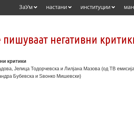
ЗаУм
настани
институции
ман
се пишуваат негативни критик
вни критики
адова, Јелица Тодорчевска и Лилјана Мазова (од ТВ емисиј
сандра Бубевска и Sвонко Мишевски)