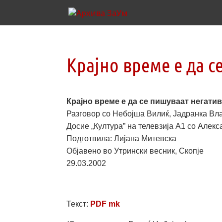
Крајно време е да 
Крајно време е да се пишуваат негати
Разговор со Небојша Вилиќ, Јадранка Вл
Досие „Култура” на телевзија А1 со Алек
Подготвила: Лијана Митевска
Објавено во Утрински весник, Скопје
29.03.2002
Текст:
PDF mk