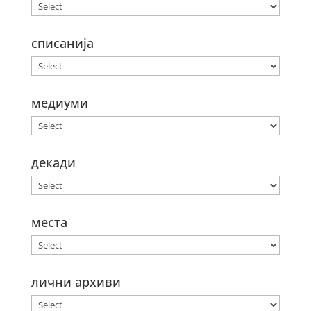
списанија
медиуми
декади
места
лични архиви