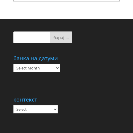
банка на датуми
банка
на
датуми
контекст