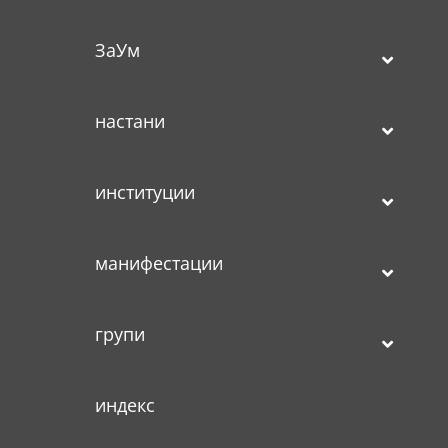
ЗаУм
настани
институции
манифестации
групи
индекс