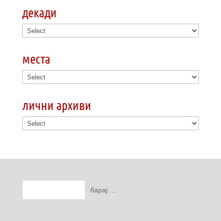
декади
места
лични архиви