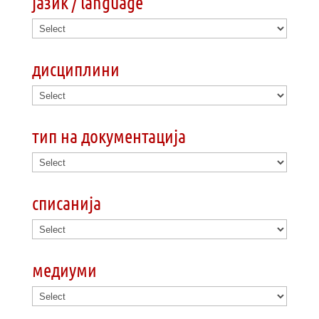
јазик / language
дисциплини
тип на документација
списанија
медиуми