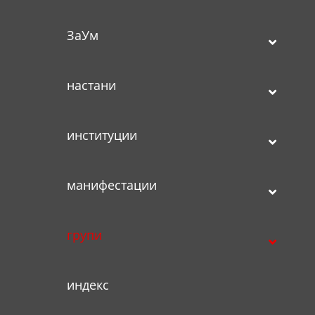
ЗаУм
настани
институции
манифестации
групи
индекс