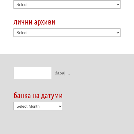
лични архиви
банка на датуми
банка
на
датуми