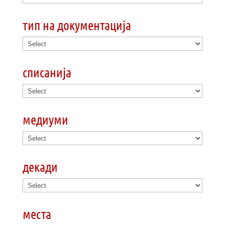
тип на документација
списанија
медиуми
декади
места