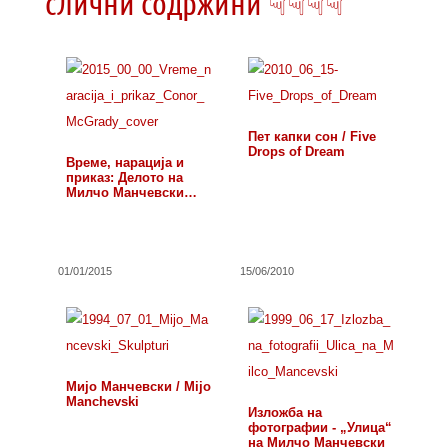
слични содржини ☟☟☟☟
Пет капки сон / Five
Drops of Dream
Време, нарација и
приказ: Делото на
Милчо Манчевски…
01/01/2015
15/06/2010
Мијо Манчевски / Mijo
Manchevski
Изложба на
фотографии - „Улица“
на Милчо Манчевски