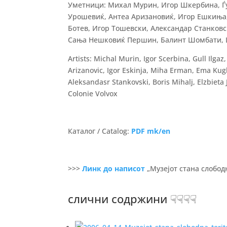
Уметници: Михал Мурин, Игор Шкербина, Ѓу
Урошевиќ, Антеа Аризановиќ, Игор Ешкиња,
Ботев, Игор Тошевски, Александар Станковс
Сања Нешковиќ Першин, Балинт Шомбати, La
Artists: Michal Murin, Igor Scerbina, Gull Ilg
Arizanovic, Igor Eskinja, Miha Erman, Ema Kug
Aleksandasr Stankovski, Boris Mihalj, Elzbieta
Colonie Volvox
Каталог / Catalog:
PDF mk/en
>>>
Линк до написот
„Музејот стана слобод
слични содржини ☟☟☟☟