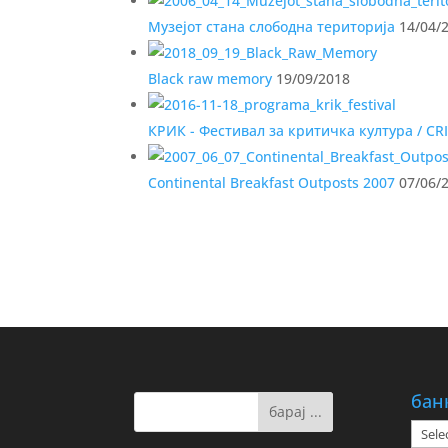
Музејот стана слободна територија
14/04/
Black raw memory
19/09/2018
КРИК - Фестивал за критичка култура / CR
Continental Breakfast Outposts 2007
07/06/
бан
банк