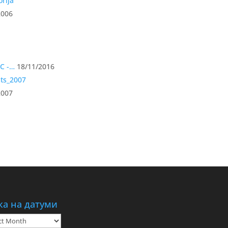
2006
IC -…
18/11/2016
2007
ка на датуми
а