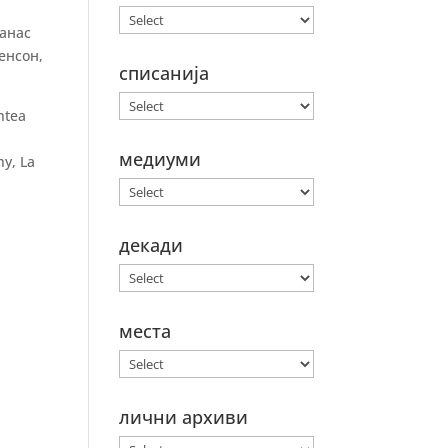
танас
енсон,
списанија
ntea
медиуми
hy, La
декади
места
лични архиви