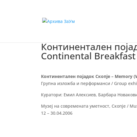
Континентален појад
Continental Breakfas
Континентален појадок Скопје – Memory (W)
Групна изложба и перформанси / Group exhi
Куратори: Емил Алексиев, Барбара Новакович
Музеј на современата уметност, Скопје / Mu
12 – 30.04.2006