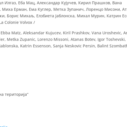
л Илгаз, Еба Мац, Александар Кујучев, Кирил Прашков, Вана
 Миха Ерман, Ема Куглер, Метка Зупанич, Лоренцо Мисони, А
ки, Борис Михаљ, Елзбиета Јаблонска, Михал Мурин, Катрин Ес
 Colonie Volvox /
az, Ebba Matz, Aleksandar Kujucev, Kiril Prashkov, Vana Uroshevic, A
ler, Metka Zupanic, Lorenzo Missoni, Atanas Botev, Igor Toshevski,
 Jablonska, Katrin Essenson, Sanja Neskovic Persin, Balint Szombat
на територија“