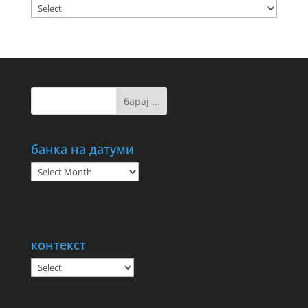
банка на датуми
банка
на
датуми
контекст