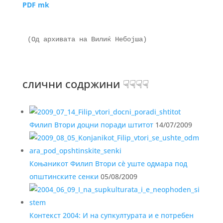
PDF mk
(Од архивата на Вилиќ Небојша)

слични содржини ☟☟☟☟
Филип Втори доцни поради штитот
14/07/2009
Коњаникот Филип Втори сѐ уште одмара под
општинските сенки
05/08/2009
Контекст 2004: И на супкултурата и е потребен