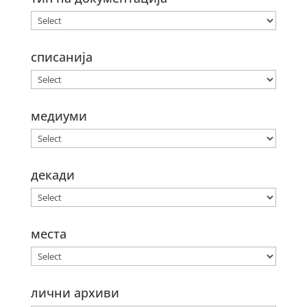
списанија
медиуми
декади
места
лични архиви