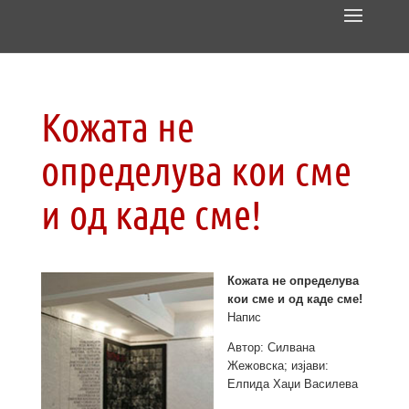
Кожата не
определува кои сме
и од каде сме!
Кожата не определува
кои сме и од каде сме!
Напис
Автор: Силвана
Жежовска; изјави:
Елпида Хаџи Василева