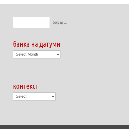
банка на датуми
банка
на
датуми
контекст