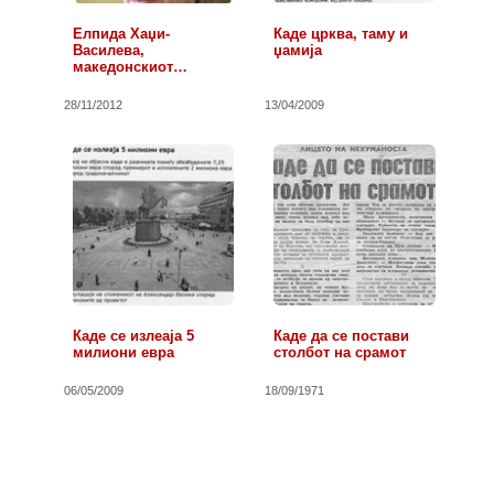
Eлпида Хаџи-
Каде црква, таму и
Василева,
џамија
македонскиот
претставник на…
28/11/2012
13/04/2009
Каде се излеаја 5
Каде да се постави
милиони евра
столбот на срамот
06/05/2009
18/09/1971