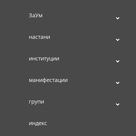
ЗаУм
настани
институции
манифестации
групи
индекс