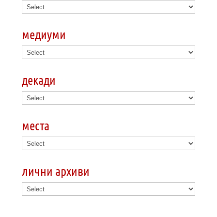
медиуми
декади
места
лични архиви