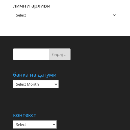
лични архиви
банка на датуми
банка
на
датуми
контекст