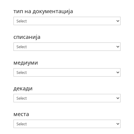
тип на документација
списанија
медиуми
декади
места