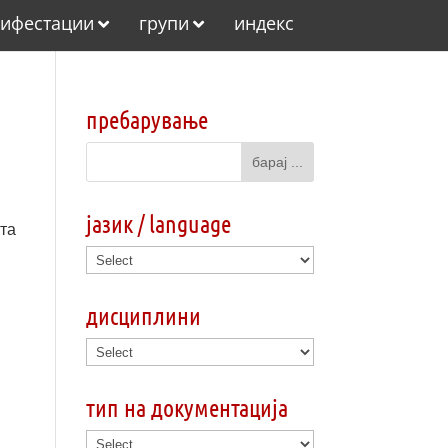
ифестации
групи
индекс
пребарување
јазик / language
ата
дисциплини
тип на документација