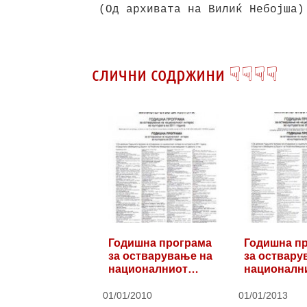
слични содржини ☟☟☟☟
Годишна програма
Годишна п
за остварување на
за оствару
националниот…
националн
01/01/2010
01/01/2013