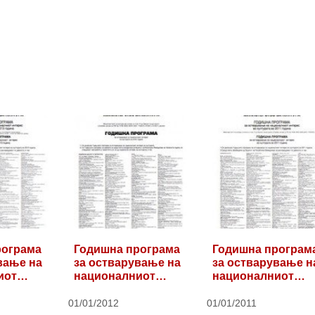
рограма
Годишна програма
Годишна програм
вање на
за остварување на
за остварување н
иот…
националниот…
националниот…
01/01/2012
01/01/2011