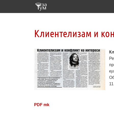
Клиентелизам и кон
Кл
Ре
пр
ку
Об
11
PDF mk