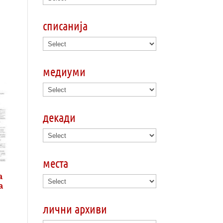
списанија
медиуми
декади
места
а
а
лични архиви