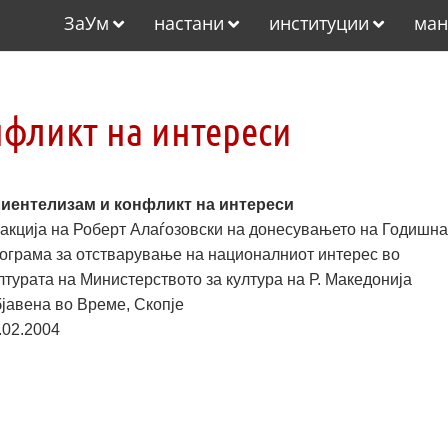
ЗаУм
настани
институции
ман
фликт на интереси
иентелизам и конфликт на интереси
акција на Роберт Алаѓозовски на донесувањето на Годишн
ограма за отстварување на националниот интерес во
лтурата на Министерството за култура на Р. Македонија
јавена во Време, Скопје
.02.2004