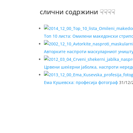
слични содржини ☟☟☟☟
Топ 10 листа: Омилени македонски стрипо
Авторките наспроти маскуларниот уништ
Црвени шеќерни јаболка, наспроти нередо
Ема Кушевска: професија фотограф
31/12/