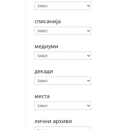
списанија
медиуми
декади
места
лични архиви