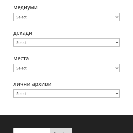
медиуми
декади
места
лични архиви