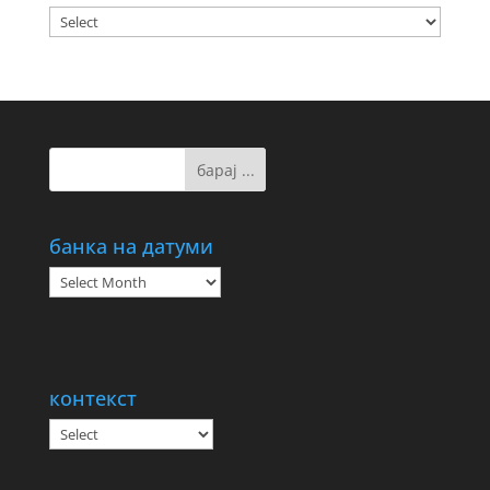
банка на датуми
банка
на
датуми
контекст