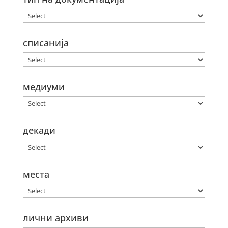
списанија
медиуми
декади
места
лични архиви