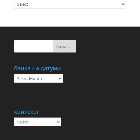
банка на датуми
банка
на
датуми
контекст