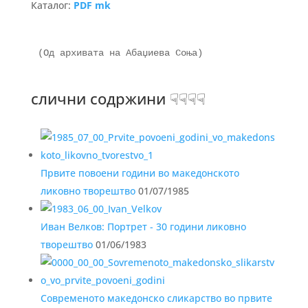
Каталог:
PDF mk
(Од архивата на Абаџиева Соња)

слични содржини ☟☟☟☟
Првите повоени години во македонското
ликовно творештво
01/07/1985
Иван Велков: Портрет - 30 години ликовно
творештво
01/06/1983
Современото македонско сликарство во првите