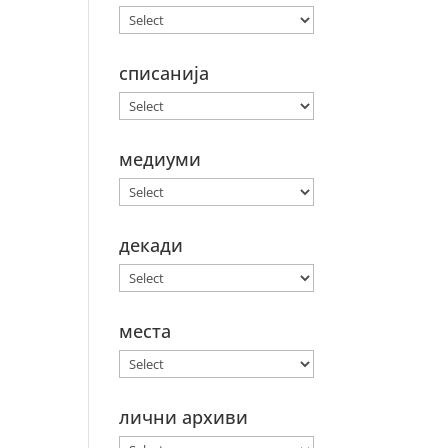
списанија
медиуми
декади
места
лични архиви