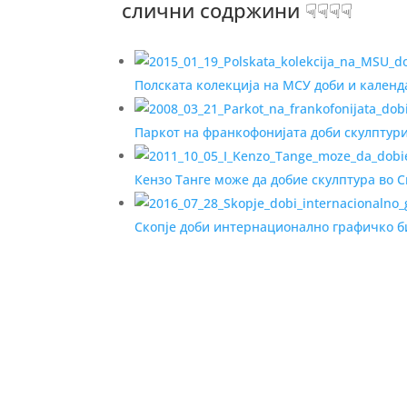
слични содржини ☟☟☟☟
Полската колекција на МСУ доби и календ
Паркот на франкофонијата доби скулптур
Кензо Танге може да добие скулптура во С
Скопје доби интернационално графичко 