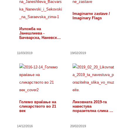
Imaginarne zastave /
Imaginary Flags
Изложба на
Јанешлиева -
Бачварска, Наневски
и…
11/03/2019
19/02/2019
Големо враќање на
Ликовната 2019-та
сликарството во 21
навестува
век
поразителна слика во
музеите
14/12/2016
20/02/2019