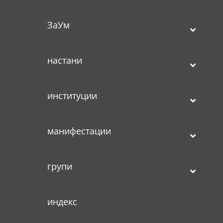
ЗаУм
настани
институции
манифестации
групи
индекс