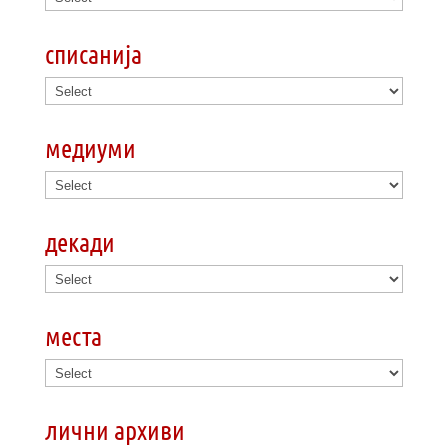
списанија
медиуми
декади
места
лични архиви