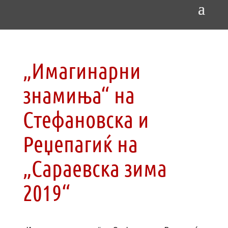
„Имагинарни
знамиња“ на
Стефановска и
Реџепагиќ на
„Сараевска зима
2019“