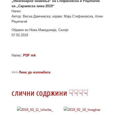
„Имагинарни знамиња“ на Стефановска и Реџепагиќ
на „Сараевска зима 2019“
Напис
Автор: Вeсна Дамчевска; изјави: Маја Стефановска, Ален
Реџепагиќ
Објавен во Нова Македонија, Скопје
07.02.2019
Напис:
PDF mk
>>>
Линк до изложбата
слични содржини ☟☟☟☟