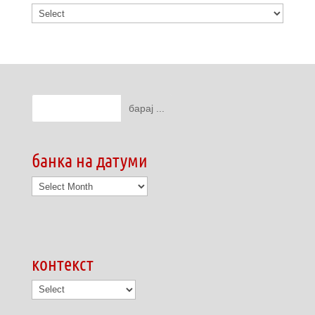
банка на датуми
банка
на
датуми
контекст