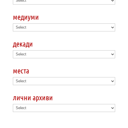
медиуми
декади
места
лични архиви