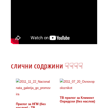
слични содржини ☟☟☟☟
ТВ прилог за Климент
Охридски (без наслов)
Прилог за НГМ (без
наслов) - ТВ