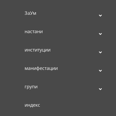
ЗаУм
настани
институции
манифестации
групи
индекс