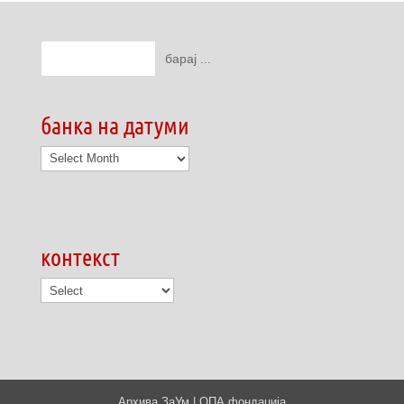
банка на датуми
банка
на
датуми
контекст
Архива ЗаУм | ОПА фондација