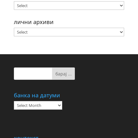
лични архиви
банка на датуми
банка
на
датуми
контекст