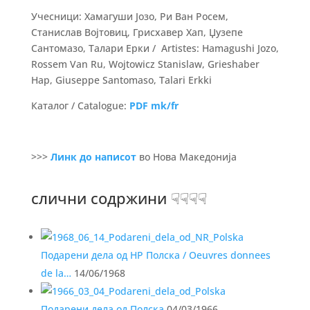
Учесници: Хамагуши Јозо, Ри Ван Росем,
Станислав Војтовиц, Грисхавер Хап, Џузепе
Сантомазо, Талари Ерки / Artistes: Hamagushi Jozo,
Rossem Van Ru, Wojtowicz Stanislaw, Grieshaber
Hap, Giuseppe Santomaso, Talari Erkki
Каталог / Catalogue:
PDF mk/fr
>>>
Линк до написот
во Нова Македонија
слични содржини ☟☟☟☟
Подарени дела од НР Полска / Oeuvres donnees
de la…
14/06/1968
Подарени дела од Полска
04/03/1966