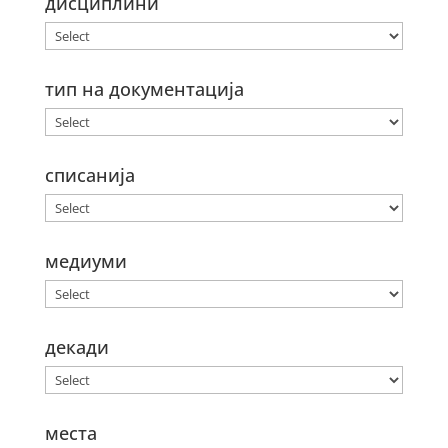
дисциплини
тип на документација
списанија
медиуми
декади
места