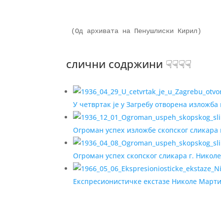
слични содржини ☟☟☟☟
У четвртак је у Загребу отворена изложба
Огроман успех изложбе скопског сликара 
Огроман успех скопског сликара г. Никол
Експресионистичке екстазе Николе Март