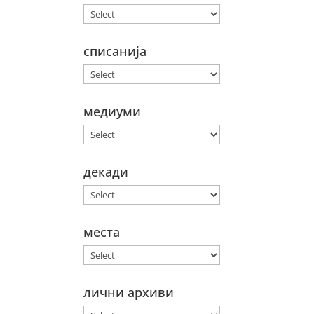
списанија
медиуми
декади
места
лични архиви