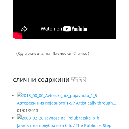
(Од архивата на Павлески Станко)

слични содржини ☟☟☟☟
Авторски низ појавното 1-5 / Artistically through…
01/01/2013
Јавност на полубратска б.б. / The Public os Step -