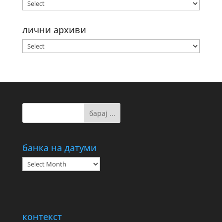
лични архиви
банка на датуми
банка
на
датуми
контекст