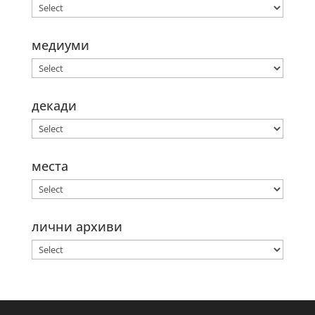
медиуми
декади
места
лични архиви