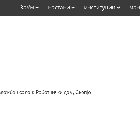
ЗаУм
настани
институции
ман
изложбен салон: Работнички дом, Скопје