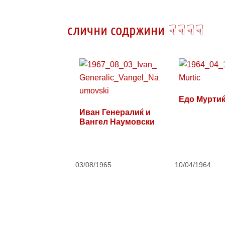
слични содржини ☟☟☟☟
Едо Мурти
Иван Генералиќ и
Вангел Наумовски
03/08/1965
10/04/1964