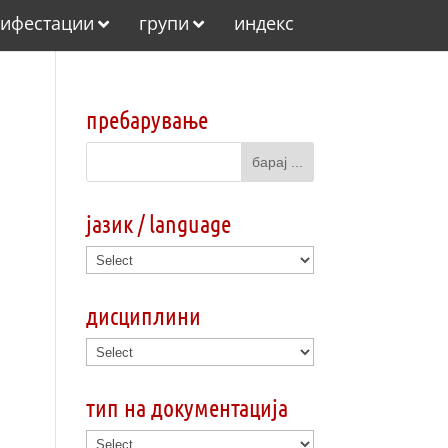
ифестации
групи
индекс
пребарување
јазик / language
дисциплини
тип на документација