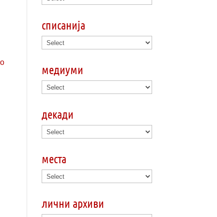
списанија
медиуми
декади
места
лични архиви