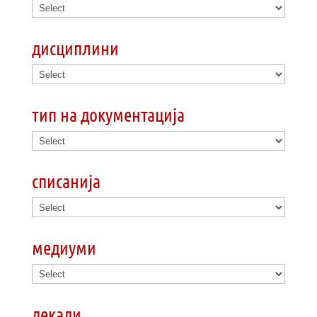
дисциплини
тип на документација
списанија
медиуми
декади