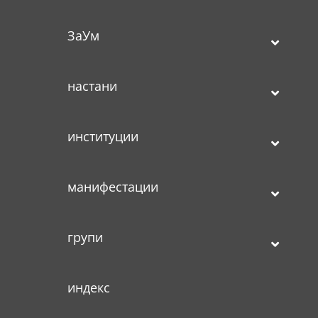
ЗаУм
настани
институции
манифестации
групи
индекс