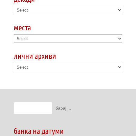
места
лични архиви
банка на датуми