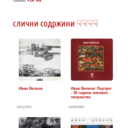
Покана:
PDF mk
слични содржини ☟☟☟☟
Иван Велков
Иван Велков: Портрет
- 30 години ликовно
творештво
10/11/1971
01/06/1983