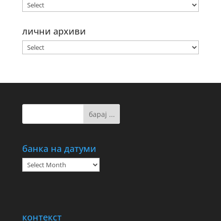
лични архиви
банка на датуми
банка
на
датуми
контекст