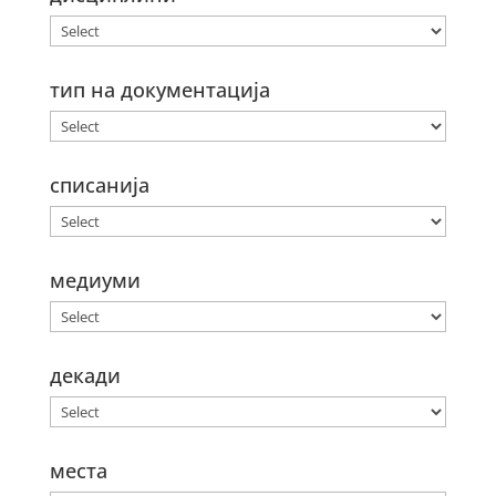
тип на документација
списанија
медиуми
декади
места