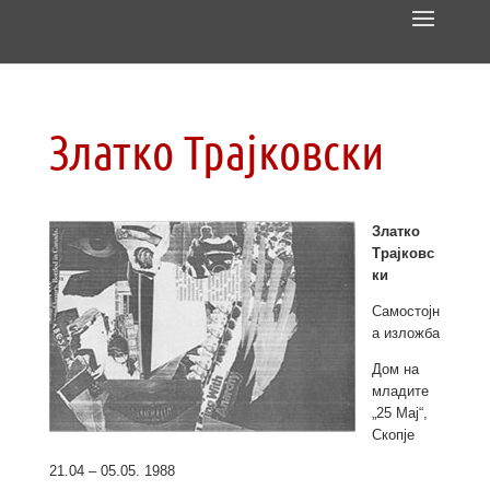
Златко Трајковски
Златко
Трајковс
ки
Самостојн
а изложба
Дом на
младите
„
25
Мај
“,
Скопје
21.04 – 05.05. 1988