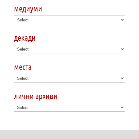
медиуми
декади
места
лични архиви