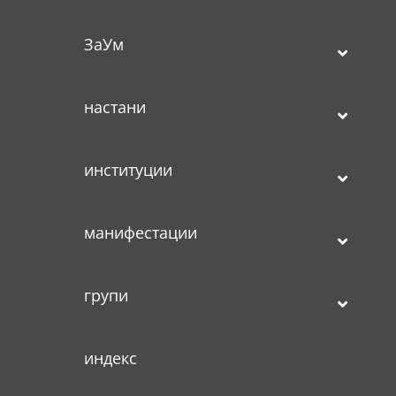
ЗаУм
настани
институции
манифестации
групи
индекс