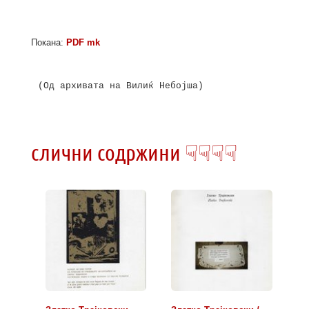
Покана:
PDF mk
(Од архивата на Вилиќ Небојша)

слични содржини ☟☟☟☟