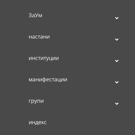
ЗаУм
настани
институции
манифестации
групи
индекс