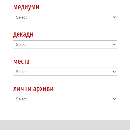
медиуми
декади
места
лични архиви