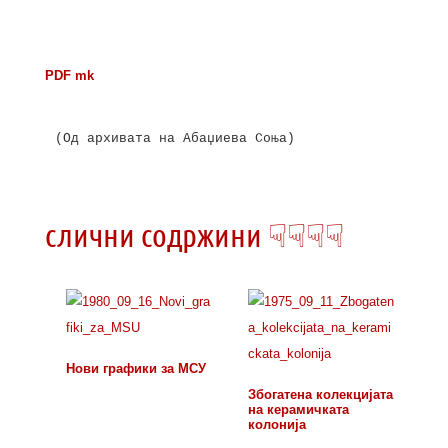
PDF mk
(Од архивата на Абаџиева Соња)

слични содржини ☟☟☟☟
Нови графики за МСУ
Збогатена колекцијата
на керамичката
колонија