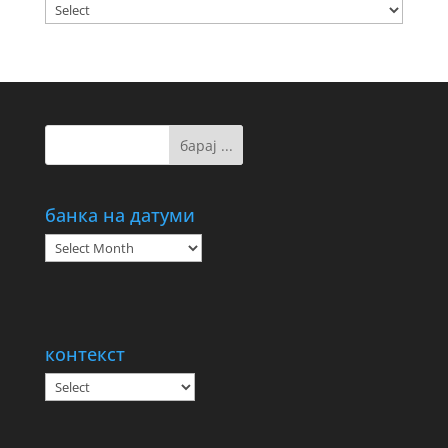
банка на датуми
банка
на
датуми
контекст