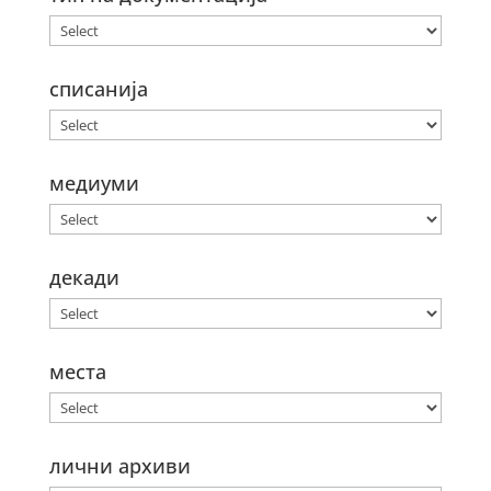
списанија
медиуми
декади
места
лични архиви