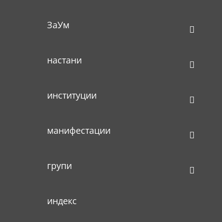
ЗаУм
настани
институции
манифестации
групи
индекс