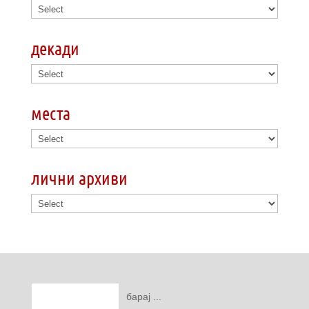
декади
места
лични архиви