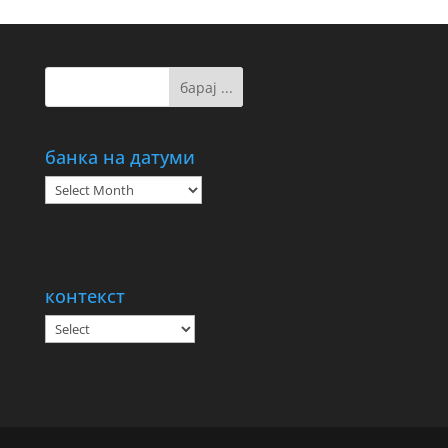
банка на датуми
банка
на
датуми
контекст