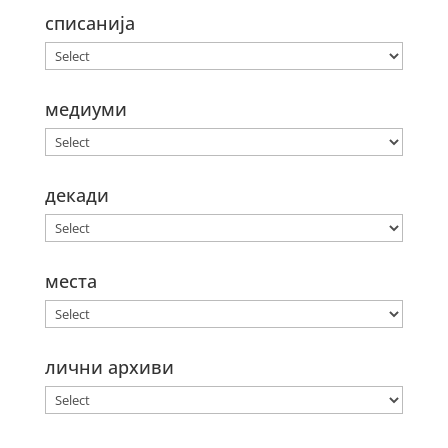
списанија
медиуми
декади
места
лични архиви