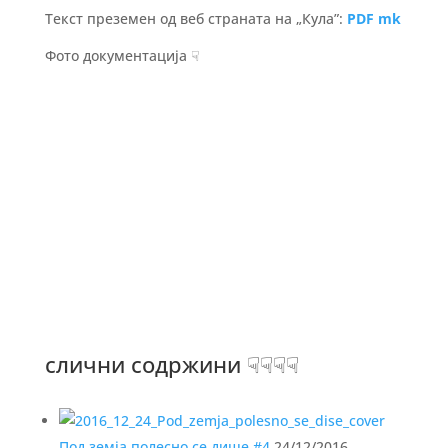
Текст преземен од веб страната на „Кула”:
PDF mk
Фото документација ☟
слични содржини ☟☟☟☟
Под земја полесно се дише #4
24/12/2016