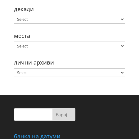
декади
места
лични архиви
банка на датуми