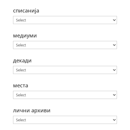
списанија
медиуми
декади
места
лични архиви