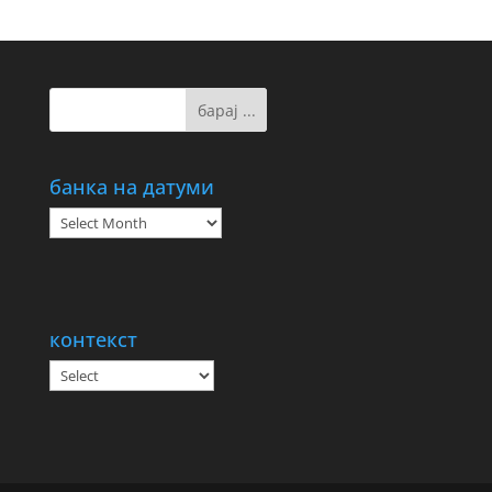
банка на датуми
банка
на
датуми
контекст