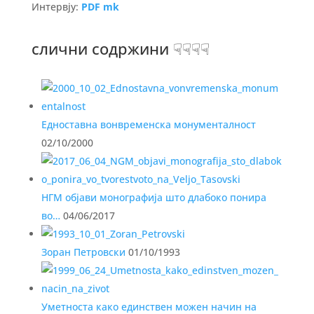
Интервју:
PDF mk
слични содржини ☟☟☟☟
Едноставна вонвременска монументалност
02/10/2000
НГМ објави монографија што длабоко понира
во…
04/06/2017
Зоран Петровски
01/10/1993
Уметноста како единствен можен начин на