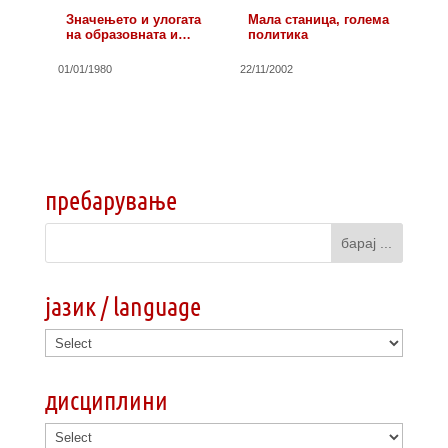
Значењето и улогата
Мала станица, голема
на образовната и…
политика
01/01/1980
22/11/2002
пребарување
јазик / language
дисциплини