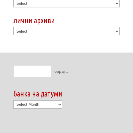
лични архиви
банка на датуми
банка
на
датуми