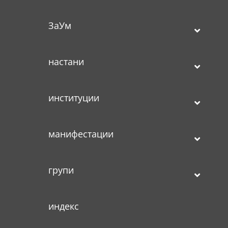
ЗаУм
настани
институции
манифестации
групи
индекс