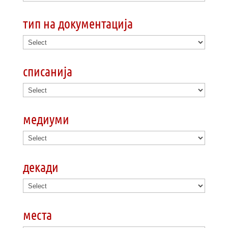
тип на документација
списанија
медиуми
декади
места