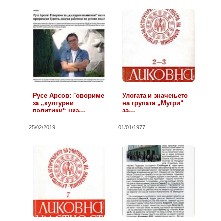
Русе Арсов: Говориме
Улогата и значењето
за „културни
на групата „Мугри“
политики“ низ…
за…
25/02/2019
01/01/1977