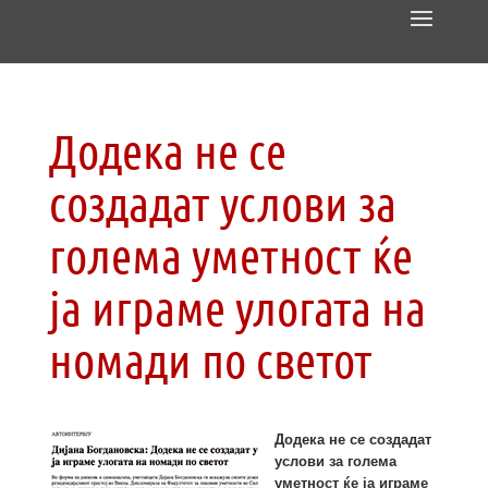
Додека не се
создадат услови за
голема уметност ќе
ја играме улогата на
номади по светот
Додека не се создадат
услови за голема
уметност ќе ја играме