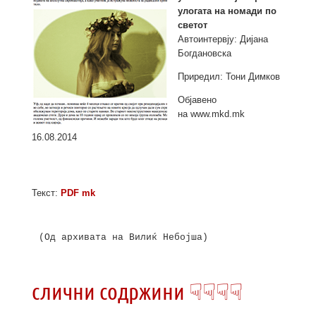
улогата на номади по
светот
Автоинтервју: Дијана
Богдановска
Приредил: Тони Димков
Oбјавено
на www.mkd.mk
16.08.2014
Текст:
PDF mk
(Од архивата на Вилиќ Небојша)

слични содржини ☟☟☟☟