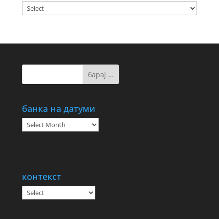
банка на датуми
банка
на
датуми
контекст