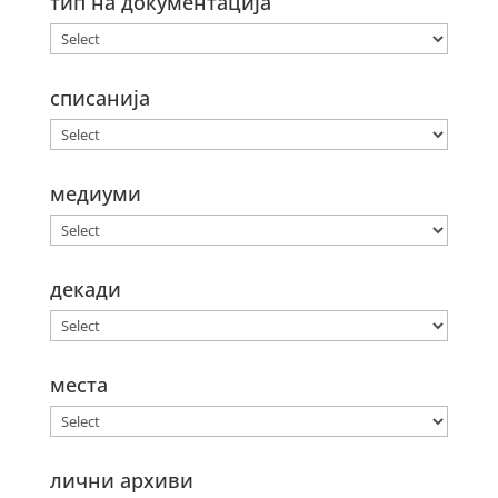
тип на документација
списанија
медиуми
декади
места
лични архиви