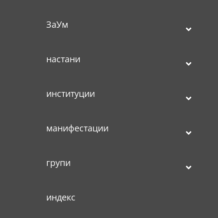
ЗаУм
настани
институции
манифестации
групи
индекс