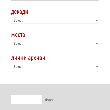
декади
места
лични архиви