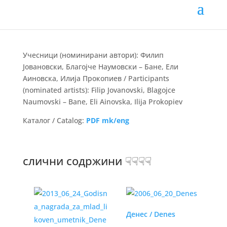
Учесници (номинирани автори): Филип
Јовановски, Благојче Наумовски – Бане, Ели
Аиновска, Илија Прокопиев / Participants
(nominated artists): Filip Jovanovski, Blagojce
Naumovski – Bane, Eli Ainovska, Ilija Prokopiev
Каталог / Catalog:
PDF mk/eng
слични содржини ☟☟☟☟
Денес / Denes