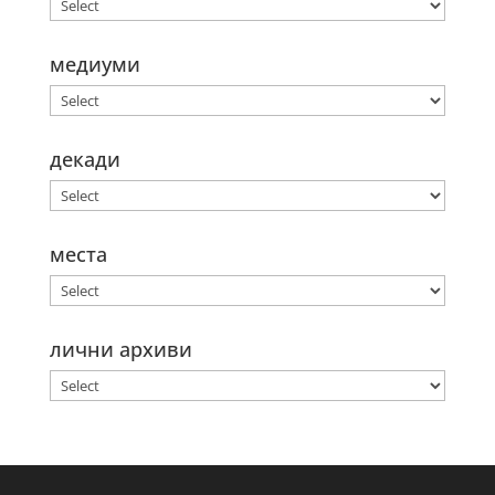
медиуми
декади
места
лични архиви