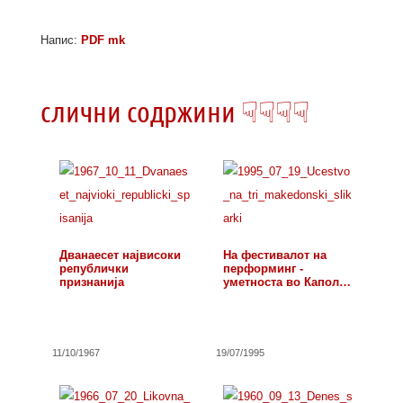
Напис:
PDF mk
слични содржини ☟☟☟☟
Дванаесет највисоки
На фестивалот на
републички
перформинг -
признанија
уметноста во Каполч,
…
11/10/1967
19/07/1995