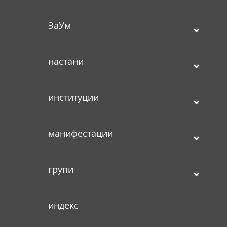
ЗаУм
настани
институции
манифестации
групи
индекс