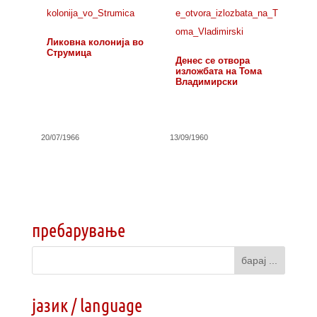
Ликовна колонија во
Струмица
Денес се отвора
изложбата на Тома
Владимирски
20/07/1966
13/09/1960
пребарување
јазик / language