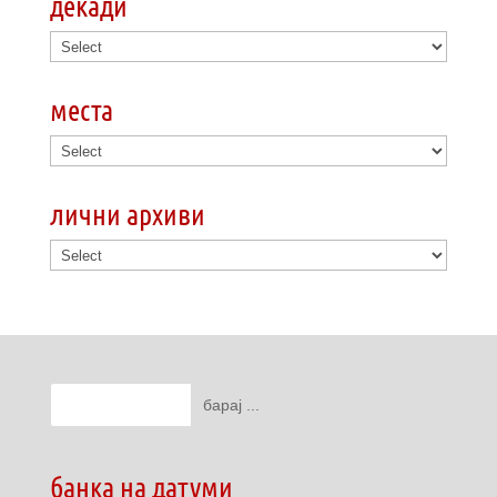
декади
места
лични архиви
банка на датуми