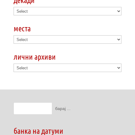
места
лични архиви
банка на датуми