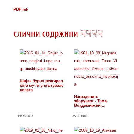
PDF mk
слични содржини ☟☟☟☟
Шијак бурно реагирал
кога му ги уништувале
делата
Наградените
зборуваат - Тома
Владимирски:
„Животот и…
14/01/2016
08/11/1961