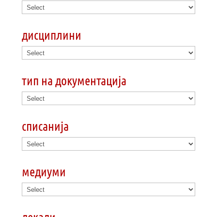
дисциплини
тип на документација
списанија
медиуми
декади