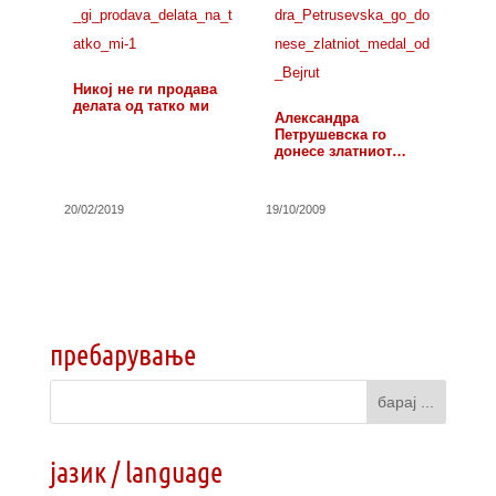
Никој не ги продава
делата од татко ми
Александра
Петрушевска го
донесе златниот
медал од Бејрут
20/02/2019
19/10/2009
пребарување
јазик / language