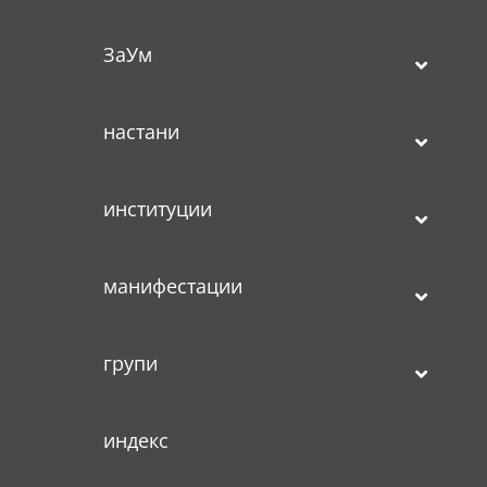
ЗаУм
настани
институции
манифестации
групи
индекс